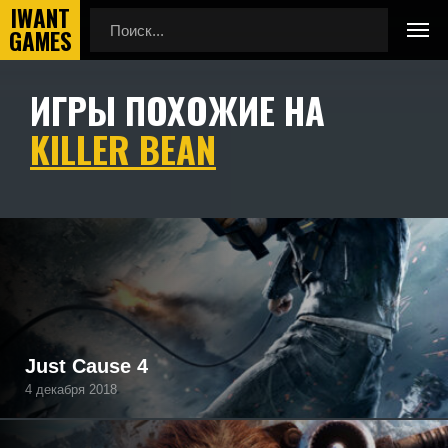
ИГРЫ ПОХОЖИЕ НА
Главная
Игры похожие на Killer Bean
KILLER BEAN
Подборка игр, похожих на Killer Bean по геймплею,
камере, сеттингу, атмосфере и напоминающие Killer
Bean, а также игры, которые могут вам понравиться.
Just Cause 4
4 декабря 2018