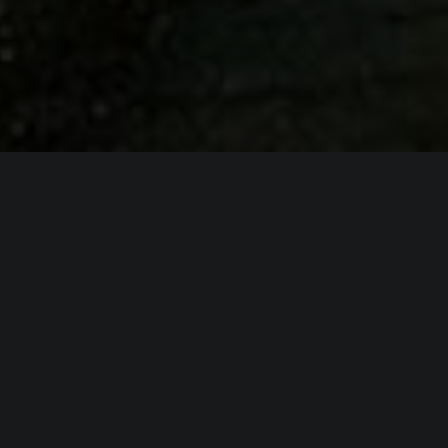
ИНФОРМАЦИЯ
Платформы:
PC
,
PS3
,
Xbox 360
Разработчик:
Avalanche Studios
Издатель:
Eidos Interactive
,
Square Enix
Часть серии:
Just Cause
Режим игры:
Одиночная
Камера:
Вид от 3-го лица