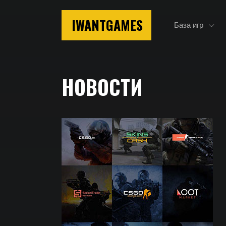
IWANTGAMES
База игр
Главная
НОВОСТИ
Новости
Главные новости, анонсы, события, слухи и друг
Nintendo Switch.