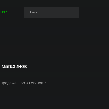
 игр
гр на PC, PS4, PS5, Xbox One, Xbox Series X и
 магазинов
 продаже CS:GO скинов и