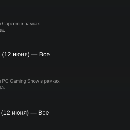
и Capcom в рамках
да.
 (12 июня) — Все
ии PC Gaming Show в рамках
да.
 (12 июня) — Все