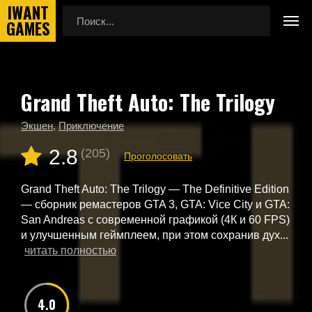
Grand Theft Auto: The Trilogy
Главная
Новые игры
Grand Theft Auto: The Trilogy
Экшен
,
Приключение
2.8
(205)
Проголосовать
Grand Theft Auto: The Trilogy — The Definitive Edition
— сборник ремастеров GTA 3, GTA: Vice City и GTA:
San Andreas с современной графикой (4К и 60 FPS)
и улучшенным геймплеем, при этом сохранив дух...
читать полностью
4.0