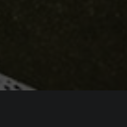
ИНФОРМАЦИЯ
Платформы:
PC
,
PS3
,
PS4
,
Xbox One
,
Switch
,
Switch 2