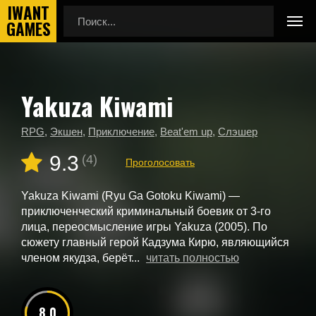
Yakuza Kiwami
Главная
Новые игры
Yakuza Kiwami
RPG
,
Экшен
,
Приключение
,
Beat'em up
,
Слэшер
9.3
(4)
Проголосовать
Yakuza Kiwami (Ryu Ga Gotoku Kiwami) —
приключенческий криминальный боевик от 3-го
лица, переосмысление игры Yakuza (2005). По
сюжету главный герой Кадзума Кирю, являющийся
членом якудза, берёт...
читать полностью
8.0