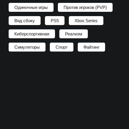
Одиночные игры
Против игроков (PVP)
Вид сбоку
PS5
Xbox Series
Киберспортивная
Реализм
Симуляторы
Спорт
Файтинг