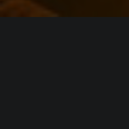
ИНФОРМАЦИЯ
Платформы:
PC
,
PS4
,
PS5
,
Xbox One
,
Xbox Series
,
Switch
,
Stadia
Разработчик:
NetherRealm Studios
,
Shiver Games
Издатель:
Warner Bros. Interactive Entertainment
Часть серии:
Mortal Kombat
Режим игры:
Одиночная
,
Мультиплеер
,
На одном
экране
,
Против игроков
Камера:
Вид сбоку
Дата выхода:
23 апреля 2019
(?)