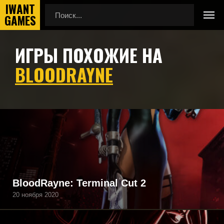
ИГРЫ ПОХОЖИЕ НА
Главная
Игры похожие на BloodRayne
BLOODRAYNE
Подборка игр, похожих на BloodRayne по геймплею,
камере, сеттингу, атмосфере и напоминающие
BloodRayne, а также игры, которые могут вам
понравиться.
BloodRayne: Terminal Cut 2
20 ноября 2020