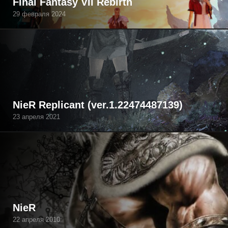
Final Fantasy VII Rebirth
29 февраля 2024
NieR Replicant (ver.1.22474487139)
23 апреля 2021
NieR
22 апреля 2010