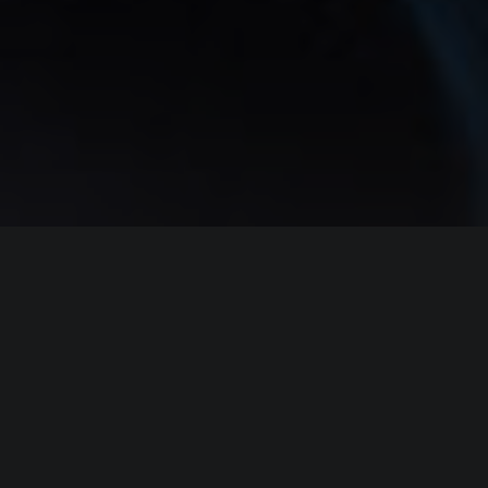
ИНФОРМАЦИЯ
Платформы:
PC
,
PS5
,
Xbox Series
,
Switch 2
Разработчик:
Square Enix
Издатель:
Square Enix
Часть серии:
Final Fantasy
Режим игры:
Одиночная