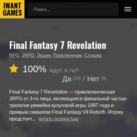
Final Fantasy 7 Revelation
Главная
Календарь выхода игр
Final Fantasy 7 Revelation
RPG
,
JRPG
,
Экшен
,
Приключение
,
Слэшер
100%
ждут. А ты?
Да
Нет
(19)
(0)
Final Fantasy 7 Revelation — приключенческая
JRPG от 3-го лица, являющаяся финальной частью
трилогии ремейка культовой игры 1997 года и
прямым сиквелом Final Fantasy VII Rebirth. Игроку
предстоит...
читать полностью