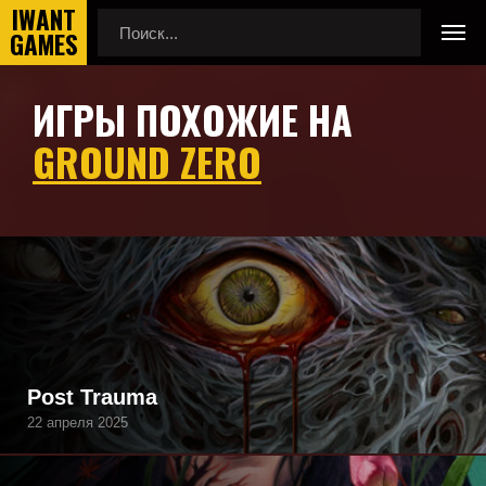
ИГРЫ ПОХОЖИЕ НА
Главная
Игры похожие на Ground Zero
GROUND ZERO
Подборка игр, похожих на Ground Zero по геймплею,
камере, сеттингу, атмосфере и напоминающие Ground
Zero, а также игры, которые могут вам понравиться.
Post Trauma
22 апреля 2025