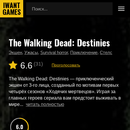
The Walking Dead: Destinies
Главная
Новые игры
The Walking Dead: Destinies
Экшен
,
Ужасы
,
Survival horror
,
Приключение
,
Стелс
6.6
(31)
Проголосовать
The Walking Dead: Destinies — приключенческий
экшен от 3-го лица, созданный по мотивам первых
четырёх сезонов «Ходячих мертвецов». Играя за
главных героев сериала вам предстоит выживать в
мире...
читать полностью
6.0