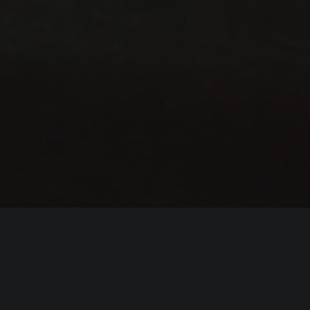
ИНФОРМАЦИЯ
Платформы:
PC
,
PS5
,
Xbox Series
Разработчик:
NeoBards Entertainment Ltd.