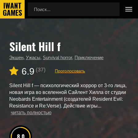
Silent Hill f
Главная
Новые игры
Silent Hill f
Экшен
,
Ужасы
,
Survival horror
,
Приключение
6.9
(37)
Проголосовать
Silent Hill f — психологический хоррор от 3-го лица,
новая игра во вселенной Сайлент Хилла от студии
Neobards Entertainment (создателей Resident Evil:
Resistance и Re:Verse). Действие игры...
читать полностью
8.0