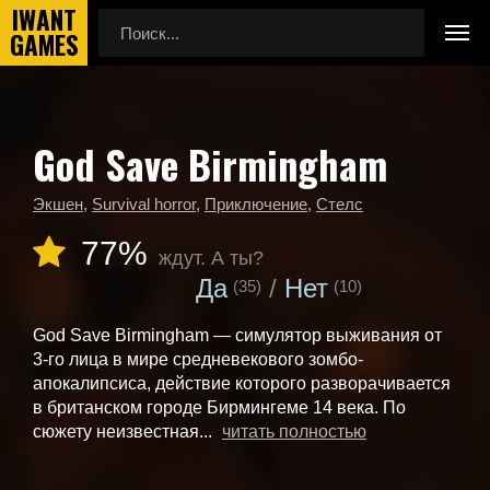
God Save Birmingham
Главная
Календарь выхода игр
God Save Birmingham
Экшен
,
Survival horror
,
Приключение
,
Стелс
77%
ждут. А ты?
Да
Нет
(35)
(10)
God Save Birmingham — симулятор выживания от
3-го лица в мире средневекового зомбо-
апокалипсиса, действие которого разворачивается
в британском городе Бирмингеме 14 века. По
сюжету неизвестная...
читать полностью