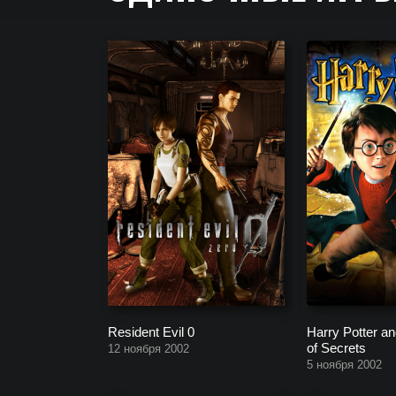
Новые одиночные игры 2026 года на PC и Консол
кампании для одного игрока.
Resident Evil 0
Harry Potter a
of Secrets
12 ноября 2002
5 ноября 2002