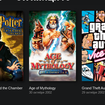
и. Список свежих singleplayer игр для Компьютера. Однопользова
nd the Chamber
Age of Mythology
Grand Theft Aut
30 октября 2002
29 октября 2002