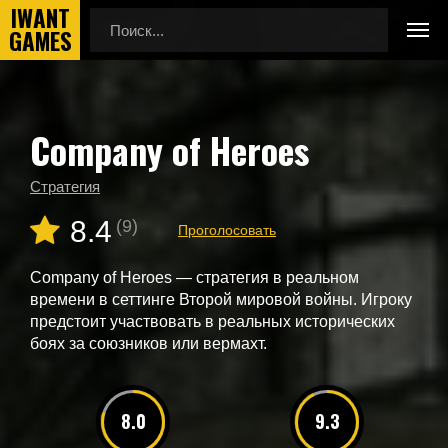
Company of Heroes
Главная
Новые игры
Company of Heroes
Стратегия
8.4
(9)
Проголосовать
Company of Heroes — стратегия в реальном
времени в сеттинге Второй мировой войны. Игроку
предстоит участвовать в реальных исторических
боях за союзников или вермахт.
8.0
9.3