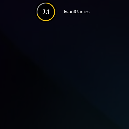
7.1
IwantGames