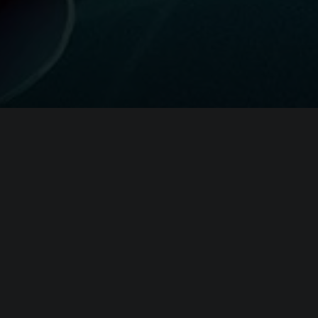
я
Evil Genius 2: World
0
i3-8100