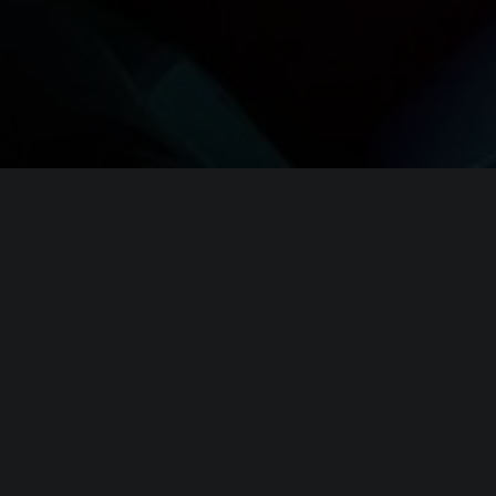
Системные требовани
Domination
(официальные требования)
Минимальные
требования
Операционная система (
OS
):
Windows 1
Процессор (
CPU
):
Intel Core 
Оперативная память (
RAM
):
8 GB