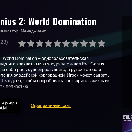
enius 2: World Domination
имулятор
,
Менеджмент
(23)
2: World Domination – однопользовательская
имулятор захвата мира злодеем, сиквел Evil Genius.
 на себя роль суперпреступника, в руках которого –
ления злодейской корпорацией. Игрок может сыграть
з 4 злодеев, чтобы попробовать претворить в жизнь их
ать полностью
Официальный сайт