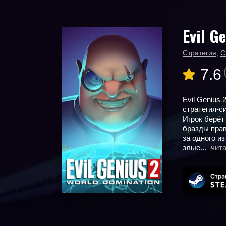
Evil G
Главная
Новые игры
Evil Genius 2: World Domination
Стратегия
,
С
7.6
Evil Genius 
стратегия-с
Игрок берёт
бразды прав
за одного и
злые...
чит