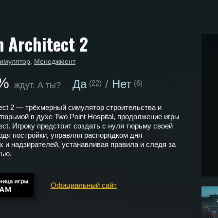
n Architect 2
имулятор
,
Менеджмент
%
Да
Нет
(22)
(6)
ждут. А ты?
itect 2 — трёхмерный симулятор строительства и
тюрьмой в духе Two Point Hospital, продолжение игры
tect. Игроку предстоит создать с нуля тюрьму своей
одя постройки, управляя распорядком дня
 и надзирателей, устанавливая правила и следя за
тью.
Официальный сайт