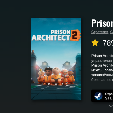
Priso
Главная
Календарь выхода игр
Prison Architect 2
Стратегия
,
С
78
Prison Arch
управления 
Prison Archi
мечты, возв
заключённых
безопаснос