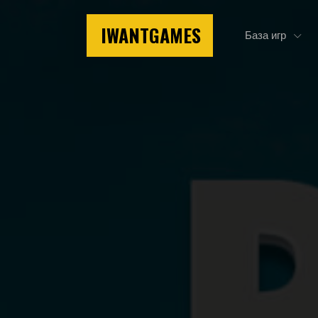
IWANTGAMES
База игр