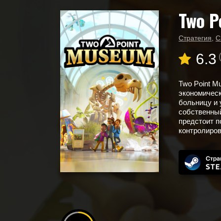
Two P
Главная
Новые игры
Two Point Museum
Стратегия
,
С
6.3
Two Point 
экономическ
больницу и 
собственный
предстоит п
контролирова