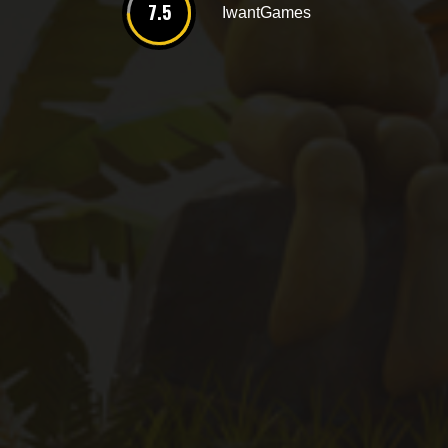
7.5
IwantGames