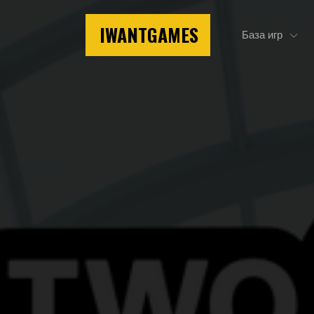
IWANTGAMES
База игр