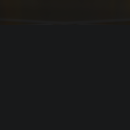
я
Two Point Museum
 version 21H1 (build 19043) or newer
i3-8100 or Ryzen 5 1400
orce GT 1030 (2 GB) or AMD Radeon RX 560 (2
el UHD Graphics 630