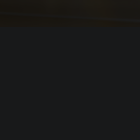
Системные требовани
(официальные требования)
Минимальные
требования
Операционная система (
OS
):
Windows 10
Процессор (
CPU
):
Intel Core 
Оперативная память (
RAM
):
6 GB
Nvidia GeF
Видеокарта (
GPU
):
GB) or Int
Место на диске (
HDD
):
8 GB