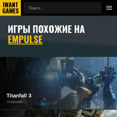
ИГРЫ ПОХОЖИЕ НА
Главная
Игры похожие на Empulse
EMPULSE
Подборка игр, похожих на Empulse по геймплею, камере,
сеттингу, атмосфере и напоминающие Empulse, а также
игры, которые могут вам понравиться.
Titanfall 3
Отменена