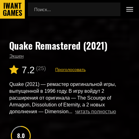
Quake Remastered (2021)
Главная
Новые игры
Quake Remastered (2021)
Экшен
7.2
(25)
Проголосовать
Quake (2021) — ремастер оригинальной игры,
выпущенной в 1996 году. В игру войдут 2
расширения от оригинала — The Scourge of
Armagon, Dissolution of Eternity, а 2 новых
дополнения — Dimension...
читать полностью
8.0