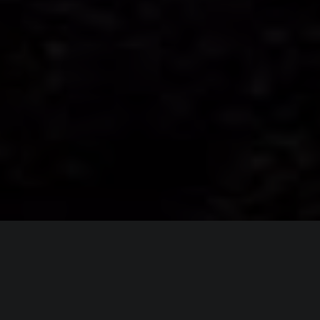
ИНФОРМАЦИЯ
Платформы:
PC
,
PS4
,
PS5
,
Xbox One
,
Xbox Series
Разработчик:
id Software