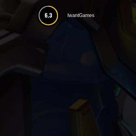
6.3
IwantGames