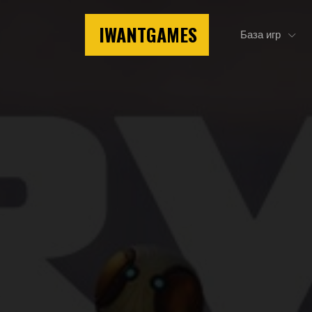
IWANTGAMES
База игр