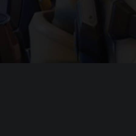
я
Overwatch
8, 10 (64-bit)
 i3 или AMD Phenom X3 8650