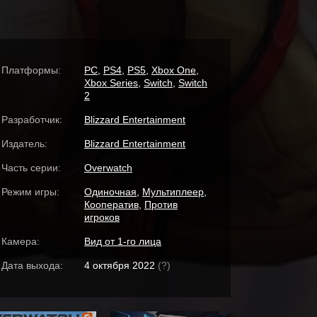
Платформы:
PC
,
PS4
,
PS5
,
Xbox One
,
Xbox Series
,
Switch
,
Switch
2
Разработчик:
Blizzard Entertainment
Издатель:
Blizzard Entertainment
Часть серии:
Overwatch
Режим игры:
Одиночная
,
Мультиплеер
,
Кооператив
,
Против
игроков
Камера:
Вид от 1-го лица
Дата выхода:
4 октября 2022
(?)