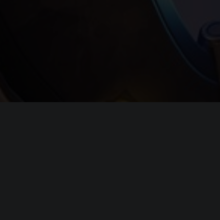
Системные требовани
(официальные требования)
Минимальные
требования
Операционная система (
OS
):
Windows 7, 
Процессор (
CPU
):
Intel Core