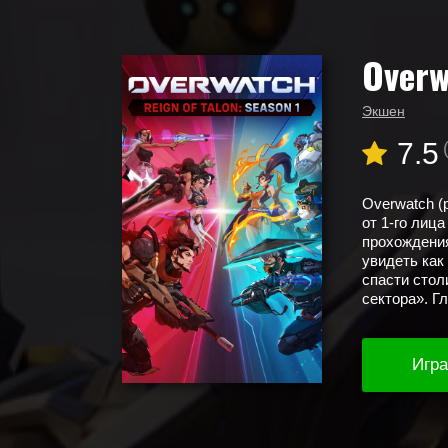
Overw
Главная
Новые игры
Overwatch
Экшен
7.5
Overwatch (
от 1-го лиц
прохождения
увидеть как
спасти стол
сектора». Г
Игра