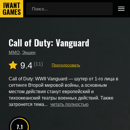
Call of Duty: Vanguard
Главная
Новые игры
Call of Duty: Vanguard
MMO
,
Экшен
9.4
(11)
Проголосовать
Call of Duty: WWII Vanguard — шутер от 1-го лица в
сеттинге Второй мировой войны, а основным
местом действия станут европейский и
тихоокеанский театры военных действий. Также
затронется тема...
читать полностью
7.1