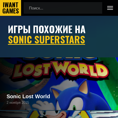
ИГРЫ ПОХОЖИЕ НА
Главная
Игры похожие на Sonic Superstars
SONIC SUPERSTARS
Подборка игр, похожих на Sonic Superstars по геймплею,
камере, сеттингу, атмосфере и напоминающие Sonic
Superstars, а также игры, которые могут вам понравиться.
Sonic Lost World
2 ноября 2015