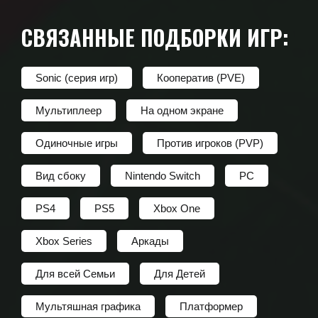
СВЯЗАННЫЕ ПОДБОРКИ ИГР:
Sonic (серия игр)
Кооператив (PVE)
Мультиплеер
На одном экране
Одиночные игры
Против игроков (PVP)
Вид сбоку
Nintendo Switch
PC
PS4
PS5
Xbox One
Xbox Series
Аркады
Для всей Семьи
Для Детей
Мультяшная графика
Платформер