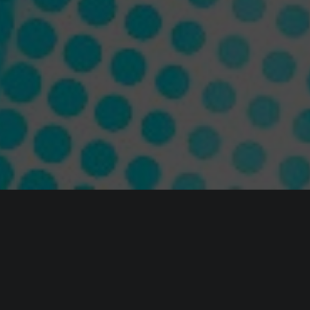
ИНФОРМАЦИЯ
Платформы:
PC
,
PS4
,
Xbox One
,
Switch
Разработчик:
Blind Squirrel Games
Издатель:
SEGA