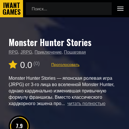
Monster Hunter Stories
Главная
Новые игры
Monster Hunter Stories
RPG
,
JRPG
,
Приключение
,
Пошаговая
0.0
(0)
Проголосовать
Monster Hunter Stories — японская ролевая игра
(JRPG) от 3-го лица во вселенной Monster Hunter,
однако кардинально изменившая привычную
формулу франшизы. Вместо классического
хардкорного экшена про...
читать полностью
7.9