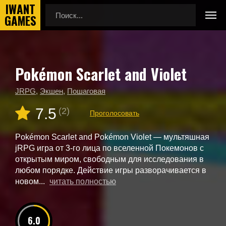
Pokémon Scarlet and Violet
Главная
Новые игры
Pokémon Scarlet and Violet
JRPG
,
Экшен
,
Пошаговая
7.5
(2)
Проголосовать
Pokémon Scarlet and Pokémon Violet — мультяшная
jRPG игра от 3-го лица по вселенной Покемонов с
открытым миром, свободным для исследования в
любом порядке. Действие игры разворачивается в
новом...
читать полностью
6.0