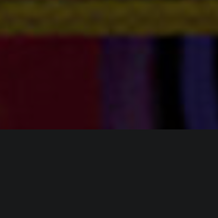
ИНФОРМАЦИЯ
Платформы:
Switch
,
Switch 2
Разработчик:
Game Freak
Издатель:
Nintendo
,
The Pokemon Company