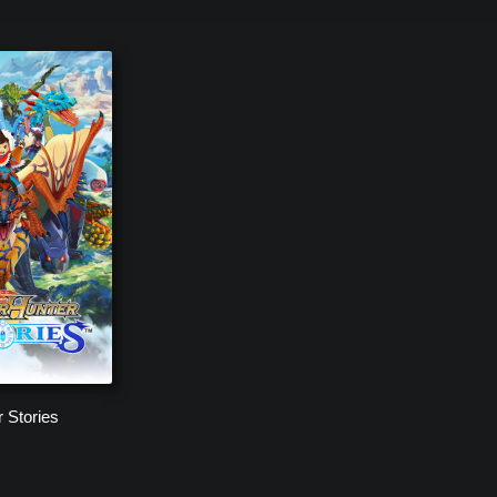
вой до самой первой в хронологическом порядке
 Stories