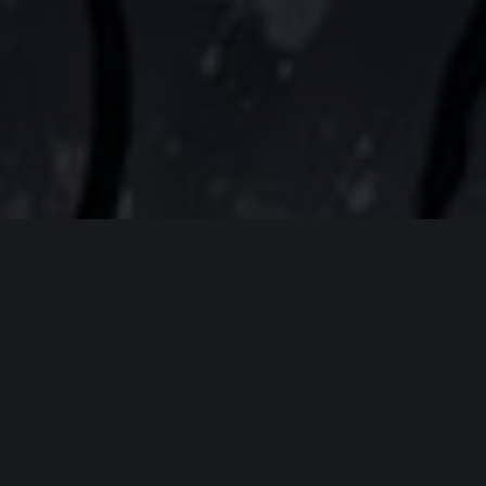
ИНФОРМАЦИЯ
Платформы:
PC
,
PS5
,
Xbox Series
,
Switch
,
PS VR2
Разработчик:
Milky Tea Studios
Издатель:
Megabit Publishing
Режим игры:
Одиночная
,
Мультиплеер
,
Против
игроков