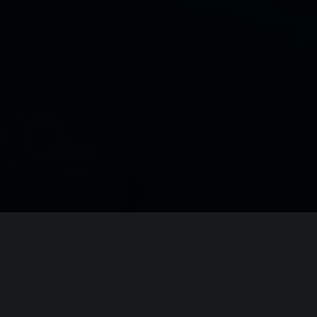
ИНФОРМАЦИЯ
Платформы:
PC
,
PS4
,
PS5
,
Xbox One
,
Xbox Series
Разработчик:
Tindalos Interactive