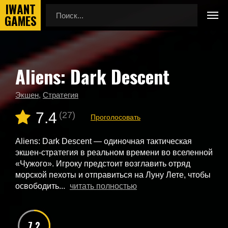
Aliens: Dark Descent
Главная
Новые игры
Aliens: Dark Descent
Экшен
,
Стратегия
7.4
(27)
Проголосовать
Aliens: Dark Descent — одиночная тактическая
экшен-стратегия в реальном времени во вселенной
«Чужого». Игроку предстоит возглавить отряд
морской пехоты и отправиться на Луну Лете, чтобы
освободить...
читать полностью
7.2