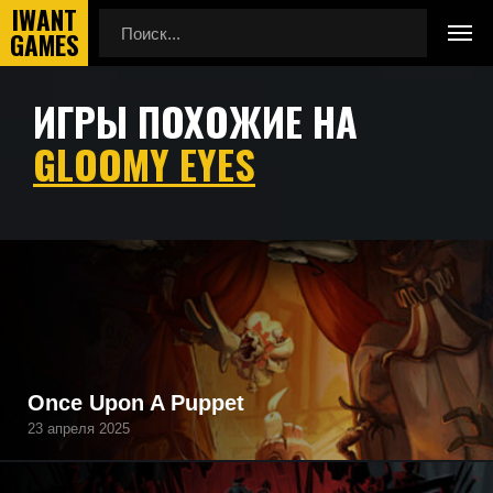
ИГРЫ ПОХОЖИЕ НА
Главная
Игры похожие на Gloomy Eyes
GLOOMY EYES
Подборка игр, похожих на Gloomy Eyes по геймплею,
камере, сеттингу, атмосфере и напоминающие Gloomy
Eyes, а также игры, которые могут вам понравиться.
Once Upon A Puppet
23 апреля 2025