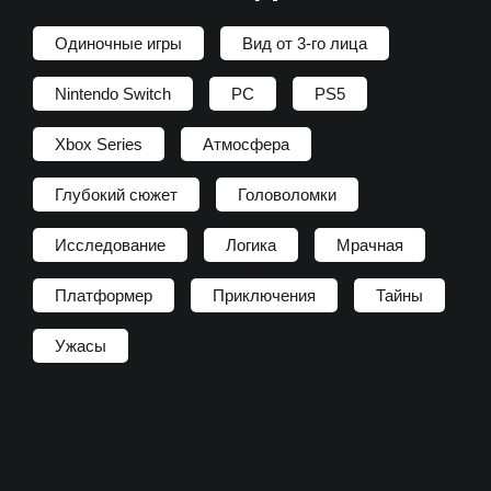
Одиночные игры
Вид от 3-го лица
Nintendo Switch
PC
PS5
Xbox Series
Атмосфера
Глубокий сюжет
Головоломки
Исследование
Логика
Мрачная
Платформер
Приключения
Тайны
Ужасы