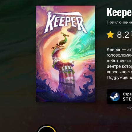
Keepe
Главная
Новые игры
Keeper
Приключени
8.2
Keeper — а
головоломки
действие ко
центре кото
«просыпаетс
Подружившис