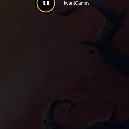
8.0
IwantGames