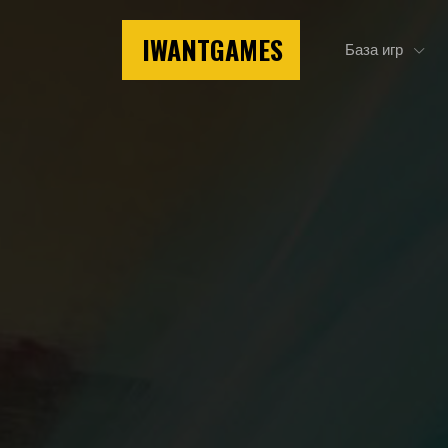
IWANTGAMES
База игр