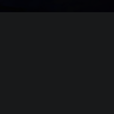
Системные требовани
(официальные требования)
Минимальные
требования
Операционная система (
OS
):
Windows 1
Процессор (
CPU
):
Intel Core
Оперативная память (
RAM
):
16 GB
NVIDIA Ge
Видеокарта (
GPU
):
VRAM: 8 
Место на диске (
HDD
):
25 GB
Рекомендуемые
требования