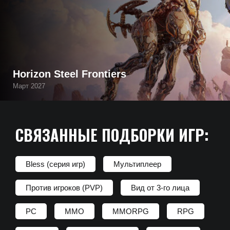
Horizon Steel Frontiers
Март 2027
СВЯЗАННЫЕ ПОДБОРКИ ИГР:
Bless (серия игр)
Мультиплеер
Против игроков (PVP)
Вид от 3-го лица
PC
MMO
MMORPG
RPG