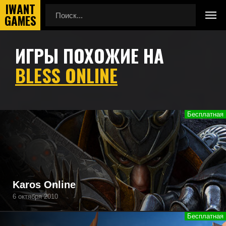
ИГРЫ ПОХОЖИЕ НА
Главная
Игры похожие на Bless Online
BLESS ONLINE
Подборка игр, похожих на Bless Online по геймплею,
камере, сеттингу, атмосфере и напоминающие Bless
Online, а также игры, которые могут вам понравиться.
Karos Online
6 октября 2010