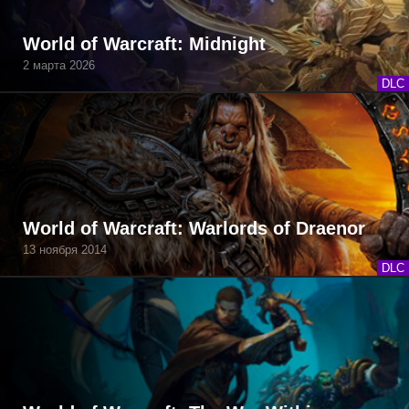
World of Warcraft: Midnight
2 марта 2026
DLC
World of Warcraft: Warlords of Draenor
13 ноября 2014
DLC