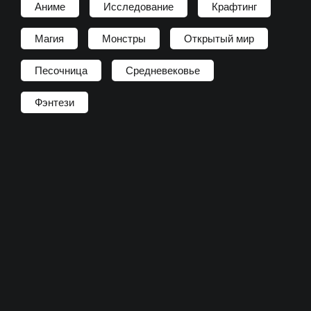
Аниме
Исследование
Крафтинг
Магия
Монстры
Открытый мир
Песочница
Средневековье
Фэнтези