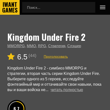
Kingdom Under Fire 2
Главная
Новые игры
Kingdom Under Fire 2
MMORPG
,
MMO
,
RPG
,
Стратегия
,
Слэшер
6.5
(44)
Проголосовать
Kingdom Under Fire 2 - симбиоз MMORPG и
стратегии, вторая часть серии Kingdom Under Fire.
Выберите одного из 5 героев, исследуйте
фэнтезийный мир и оттачивайте свои навыки, пока
вы и ваши войска не...
читать полностью
6.7