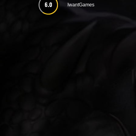
6.0
IwantGames