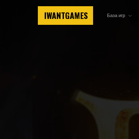
IWANTGAMES
База игр