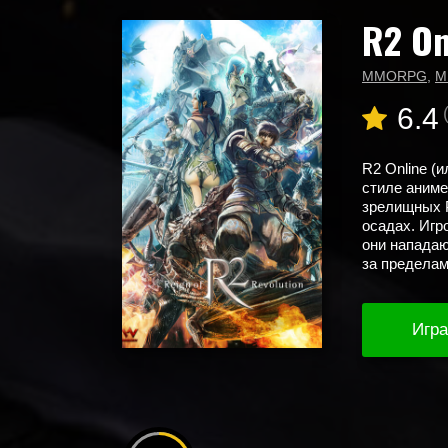
R2 On
Главная
Новые игры
R2 Online
MMORPG
,
M
6.4
R2 Online (
стиле аниме
зрелищных P
осадах. Игр
они нападаю
за пределам
Игра