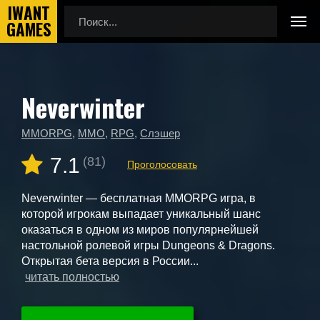
Neverwinter
Главная
Новые игры
Neverwinter
MMORPG
,
MMO
,
RPG
,
Слэшер
7.1
(81)
Проголосовать
Neverwinter — бесплатная MMORPG игра, в
которой игрокам выпадает уникальный шанс
оказаться в одном из миров популярнейшей
настольной ролевой игры Dungeons & Dragons.
Открытая бета версия в России...
читать полностью