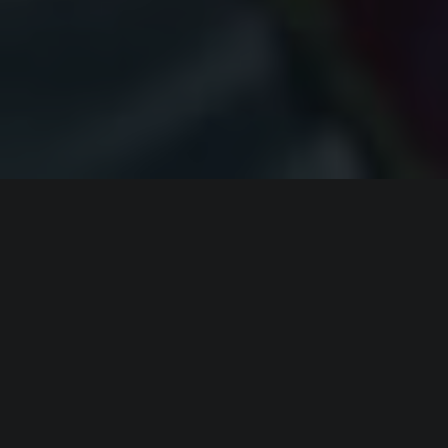
ИНФОРМАЦИЯ
Платформы:
PC
,
PS4
,
Xbox One
Разработчик:
Beijing Perfect World
,
Cryptic Studios
Издатель:
Beijing Perfect World
Часть серии:
Dungeons & Dragons
,
Forgotten
Realms
,
Neverwinter
Режим игры:
Мультиплеер
,
Кооператив
,
Против