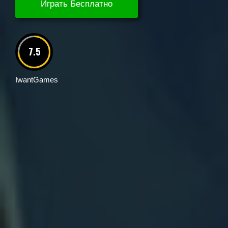
Играть Бесплатно
7.5
IwantGames