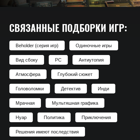
СВЯЗАННЫЕ ПОДБОРКИ ИГР:
Beholder (серия игр)
Одиночные игры
Вид сбоку
PC
Антиутопия
Атмосфера
Глубокий сюжет
Головоломки
Детектив
Инди
Мрачная
Мультяшная графика
Нуар
Политика
Приключения
Решения имеют последствия