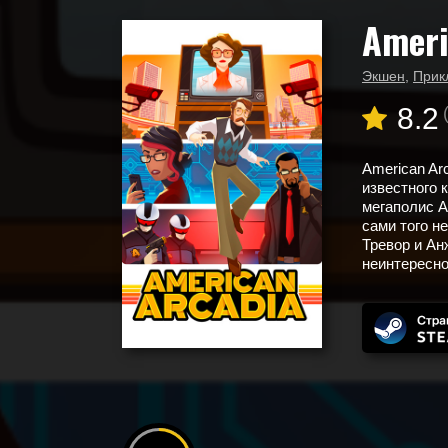
Ameri
Главная
Новые игры
American Arcadia
Экшен
,
Прик
8.2
American Ar
известного 
мегаполис А
сами того н
Тревор и Ан
неинтересно