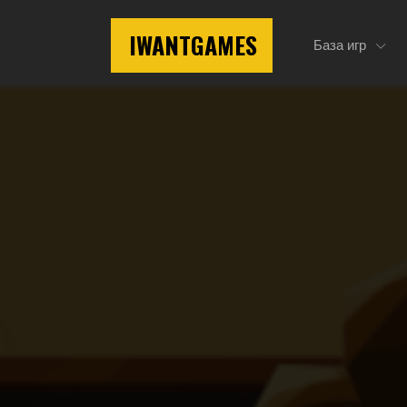
IWANTGAMES
База игр