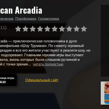
can Arcadia
лючение
,
Платформер
,
Головоломка
(11)
cadia — приключенческая головоломка в духе
кинофильма «Шоу Трумана». По сюжету огромный
ркадия и все его жители участвуют в реалити-шоу, но
е подозревают. Главными героями игры выступают
жела, жизнь которых была слишком рутинной и
й с точки зрения...
читать полностью
Официальный сайт