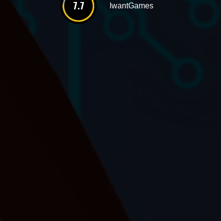
7.7
IwantGames