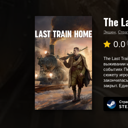
The L
Главная
Новые игры
The Last Train Home
Экшен
,
Стра
0.0
The Last Tr
выживании и
событиях Пе
сюжету игро
закончилась
закрыт. Еди