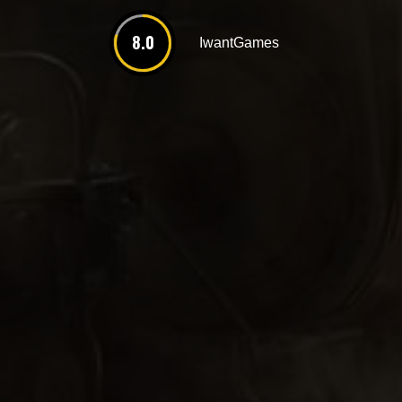
8.0
IwantGames