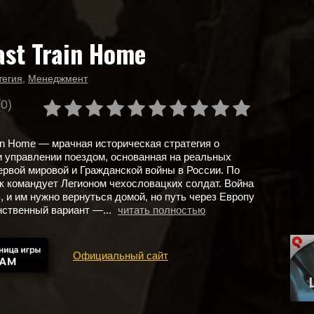
ast Train Home
тегия
,
Менеджмент
(0)
ain Home — мрачная историческая стратегия о
 управлении поездом, основанная на реальных
рвой мировой и Гражданской войны в России. По
к командует Легионом чехословацких солдат. Война
, и им нужно вернуться домой, но путь через Европу
нственный вариант —...
читать полностью
Официальный сайт