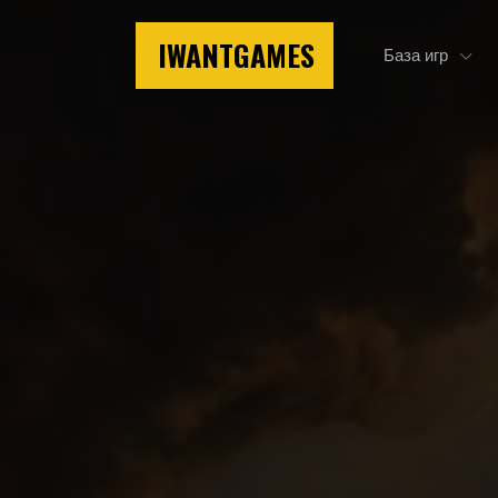
IWANTGAMES
База игр