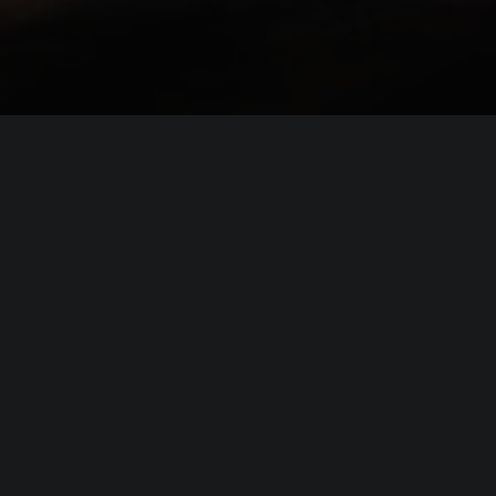
Системные требовани
(официальные требования)
Минимальные
требования
Операционная система (
OS
):
Windows 10 
Процессор (
CPU
):
3 GHz Qua
Оперативная память (
RAM
):
8 GB
Nvidia® G
Видеокарта (
GPU
):
RX 570 (4
Место на диске (
HDD
):
20 GB