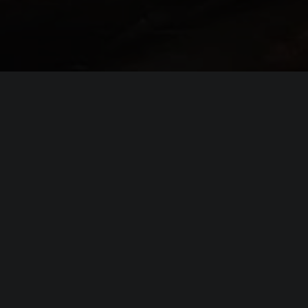
я
The Last Train Home
(64-bit)
d-Core
eForce™ GTX 1050-Ti (4GB) / AMD® Radeon™
GB)