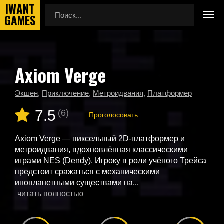
Axiom Verge
Главная
Новые игры
Axiom Verge
Экшен
,
Приключение
,
Метроидвания
,
Платформер
7.5
(6)
Проголосовать
Axiom Verge — пиксельный 2D-платформер и
метроидвания, вдохновлённая классическими
играми NES (Dendy). Игроку в роли учёного Трейса
предстоит сражаться с механическими
инопланетными существами на...
читать полностью