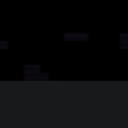
ИНФОРМАЦИЯ
Платформы:
PC
,
PS4
,
PS Vita
,
Xbox One
,
Wii U
,
Switch
Разработчик:
Thomas Happ Games LLC