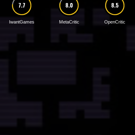
7.7
8.0
8.5
IwantGames
MetaCritic
OpenCritic