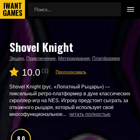
Shovel Knight
Главная
Новые игры
Shovel Knight
Экшен
,
Приключение
,
Метроидвания
,
Платформер
10.0
(1)
Проголосовать
Shovel Knight (рус. «Лопатный Рыцарь») —
пиксельный ретро-платформер в духе классических
скроллер-игр на NES. Игроку предстоит сыграть за
отважного рыцаря, который использует своё
многофункциональное...
читать полностью
8.0