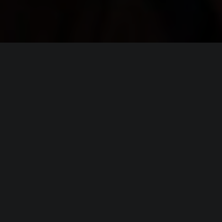
ИНФОРМАЦИЯ
Платформы:
PC
,
PS4
,
Xbox One
Разработчик:
Triumph Studios
Издатель:
Paradox Interactive
Часть серии:
Age of Wonders
Режим игры:
Одиночная
,
Мультиплеер
,
Кооператив
,
Против игроков
Камера:
Вид сверху / Изометрия
Дата выхода:
6 августа 2019
(?)