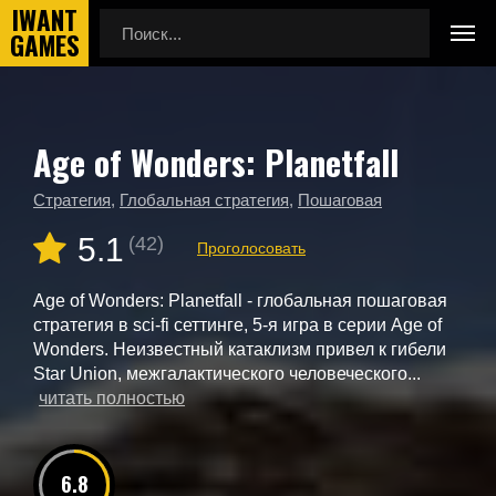
Age of Wonders: Planetfall
Главная
Новые игры
Age of Wonders: Planetfall
Стратегия
,
Глобальная стратегия
,
Пошаговая
5.1
(42)
Проголосовать
Age of Wonders: Planetfall - глобальная пошаговая
стратегия в sci-fi сеттинге, 5-я игра в серии Age of
Wonders. Неизвестный катаклизм привел к гибели
Star Union, межгалактического человеческого...
читать полностью
6.8