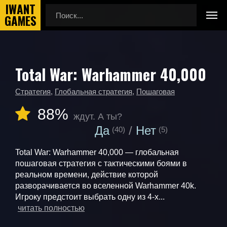
Total War: Warhammer 40,000
Главная
Календарь выхода игр
Total War: Warhammer 40,000
Стратегия
,
Глобальная стратегия
,
Пошаговая
88%
ждут. А ты?
Да
Нет
(40)
(5)
Total War: Warhammer 40,000 — глобальная
пошаговая стратегия с тактическими боями в
реальном времени, действие которой
разворачивается во вселенной Warhammer 40k.
Игроку предстоит выбрать одну из 4-х...
читать полностью