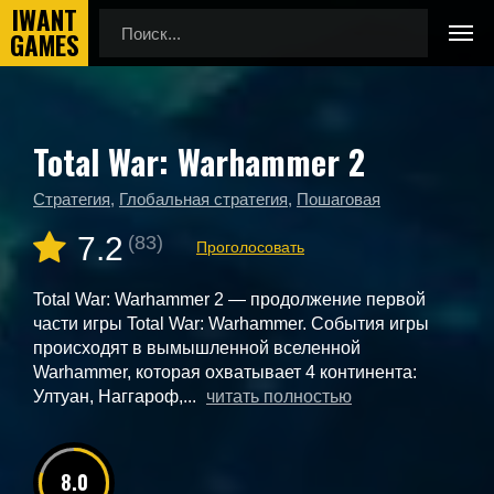
Total War: Warhammer 2
Главная
Новые игры
Total War: Warhammer 2
Стратегия
,
Глобальная стратегия
,
Пошаговая
7.2
(83)
Проголосовать
Total War: Warhammer 2 — продолжение первой
части игры Total War: Warhammer. События игры
происходят в вымышленной вселенной
Warhammer, которая охватывает 4 континента:
Ултуан, Наггароф,...
читать полностью
8.0