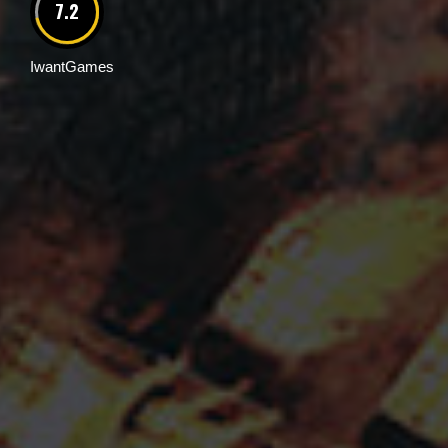
7.2
IwantGames