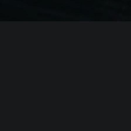
ИНФОРМАЦИЯ
Платформы:
PC
,
PS3
,
PS4
,
Xbox 360
,
Xbox One
Разработчик:
Feral Interactive
,
Nixxes Software
Издатель:
Eidos Montreal
,
Feral Interactive
,
Square Enix
,
Новый Диск
Часть серии:
Thief
Режим игры:
Одиночная
Камера:
Вид от 1-го лица
Дата выхода:
25 февраля 2014
(?)