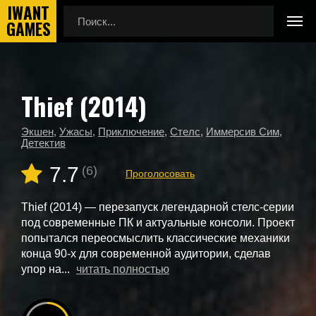
Thief (2014)
Главная
Новые игры
Thief (2014)
Экшен
,
Ужасы
,
Приключение
,
Стелс
,
Иммерсив Сим
,
Детектив
7.7
(6)
Проголосовать
Thief (2014) — перезапуск легендарной стелс-серии
под современные ПК и актуальные консоли. Проект
попытался переосмыслить классические механики
конца 90-х для современной аудитории, сделав
упор на...
читать полностью