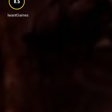
8.5
IwantGames