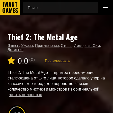
Thief 2: The Metal Age
Главная
Новые игры
Thief 2: The Metal Age
Экшен
,
Ужасы
,
Приключение
,
Стелс
,
Иммерсив Сим
,
Детектив
0.0
(0)
Проголосовать
Thief 2: The Metal Age — прямое продолжение
стелс-экшена от 1-го лица, которое сделало упор на
классическое городское воровство, снизив
количество мистики и монстров из оригинальной...
читать полностью