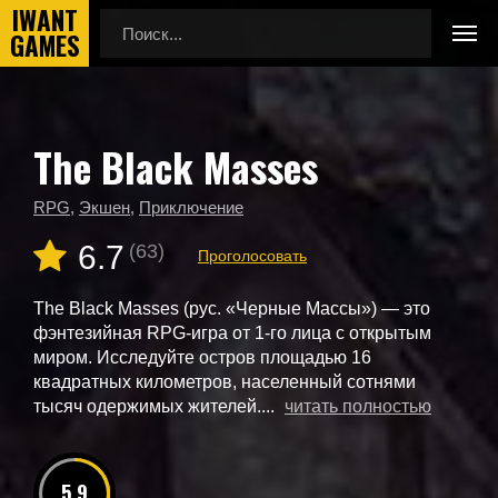
The Black Masses
Главная
Новые игры
The Black Masses
RPG
,
Экшен
,
Приключение
6.7
(63)
Проголосовать
The Black Masses (рус. «Черные Массы») — это
фэнтезийная RPG-игра от 1-го лица с открытым
миром. Исследуйте остров площадью 16
квадратных километров, населенный сотнями
тысяч одержимых жителей....
читать полностью
5.9