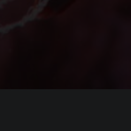
Системные требовани
Miles Morales
(официальные требования)