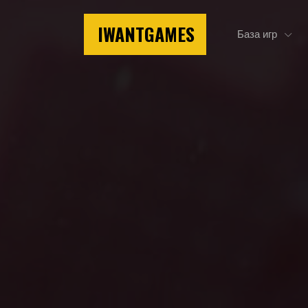
IWANTGAMES
База игр