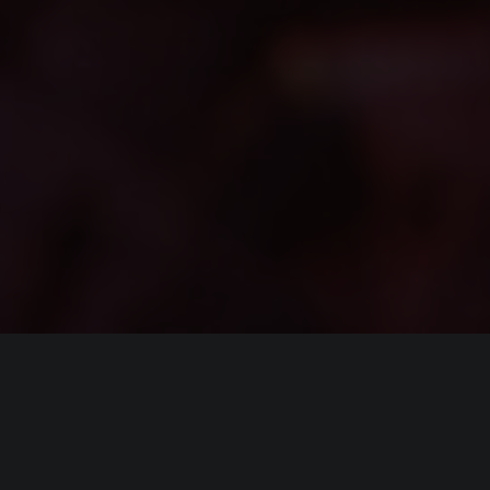
я
Marvel’s Spider-Man: