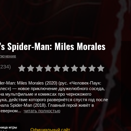
’s Spider-Man: Miles Morales
лючение
(234)
der-Man: Miles Morales (2020) (рус. «Человек-Паук:
лес») — новое приключение дружелюбного соседа,
на мультфильме и комиксах про чернокожего
ука, действие которого развернётся спустя год после
ала Spider-Man (2018). Главный герой живёт в
еверном...
читать полностью
Официальный сайт