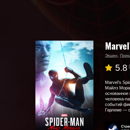
Marvel
Главная
Новые игры
Marvel’s Spider-Man: Miles Morales
Экшен
,
Прик
5.8
Marvel’s Spi
Майлз Мора
основанное 
человека-па
событий фин
Гарлеме — с