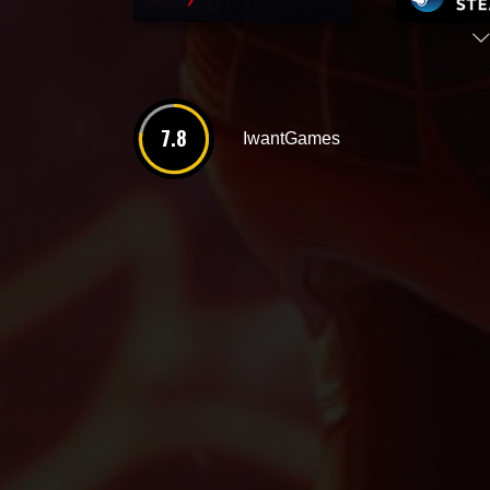
7.8
IwantGames