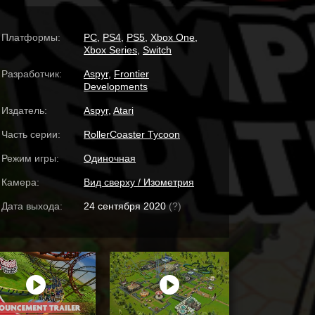
Платформы:
PC
,
PS4
,
PS5
,
Xbox One
,
Xbox Series
,
Switch
Разработчик:
Aspyr
,
Frontier
Developments
Издатель:
Aspyr
,
Atari
Часть серии:
RollerCoaster Tycoon
Режим игры:
Одиночная
Камера:
Вид сверху / Изометрия
Дата выхода:
24 сентября 2020
(?)