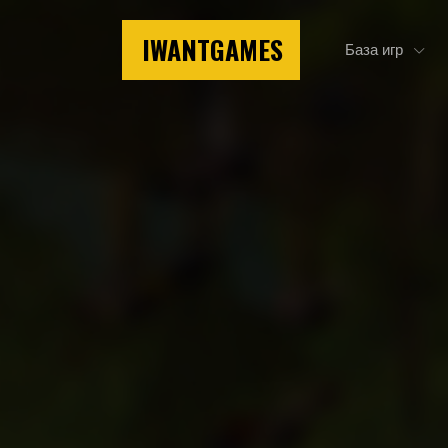
IWANTGAMES
База игр