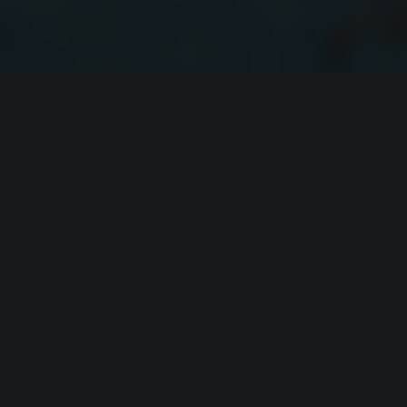
я
RollerCoaster Tycoon
and above
MD Dual Core Processor
phics Memory или Intel HD 4000