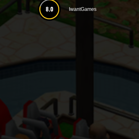
8.0
IwantGames