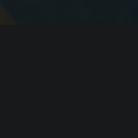
Системные требовани
3: Complete Edition
(официальные требования)
Минимальные
требования
Операционная система (
OS
):
Windows 7 
Процессор (
CPU
):
Intel or A
Оперативная память (
RAM
):
2 GB
Видеокарта (
GPU
):
256 MB Gra
Место на диске (
HDD
):
2 GB