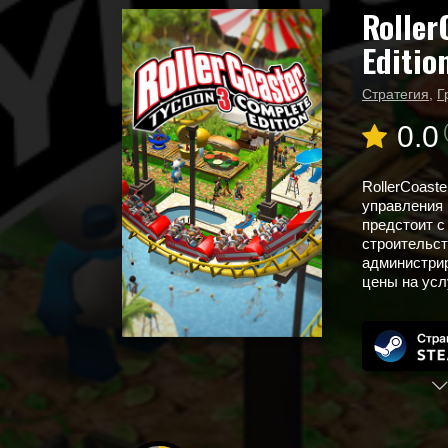
Roller
Главная
Новые игры
Editio
RollerCoaster Tycoon 3: Complete Edition
Стратегия
,
Г
0.0
RollerCoaste
управления 
предстоит с
строительст
администри
цены на усл