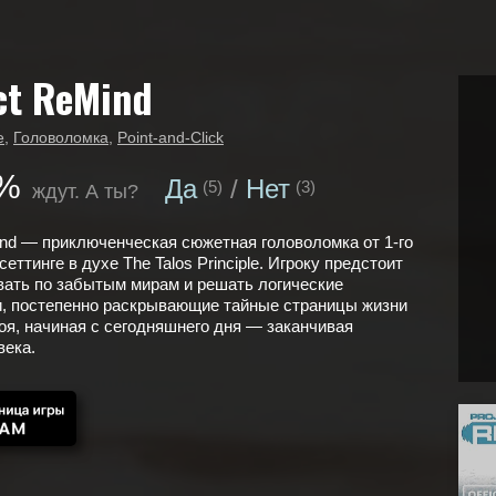
ct ReMind
е
,
Головоломка
,
Point-and-Click
%
Да
Нет
(5)
(3)
ждут. А ты?
ind — приключенческая сюжетная головоломка от 1-го
i сеттинге в духе The Talos Principle. Игроку предстоит
ать по забытым мирам и решать логические
и, постепенно раскрывающие тайные страницы жизни
роя, начиная с сегодняшнего дня — заканчивая
века.