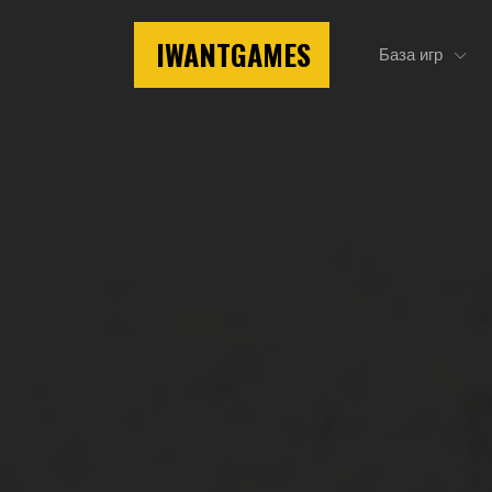
IWANTGAMES
База игр