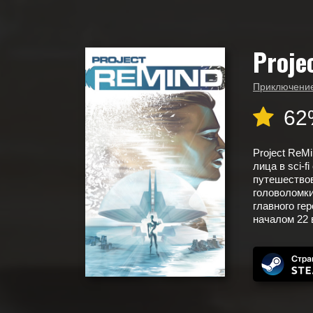
Proje
Главная
Календарь выхода игр
Project ReMind
Приключени
62
Project ReM
лица в sci-f
путешествов
головоломк
главного ге
началом 22 