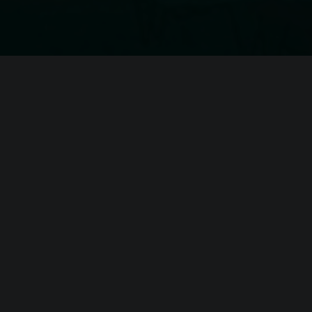
Системные требовани
Signals
(официальные требования)
Минимальные
требования
Операционная система (
OS
):
Windows 10 
Процессор (
CPU
):
Intel Core 
Оперативная память (
RAM
):
8 GB
Видеокарта (
GPU
):
GeForce G
Место на диске (
HDD
):
6 GB