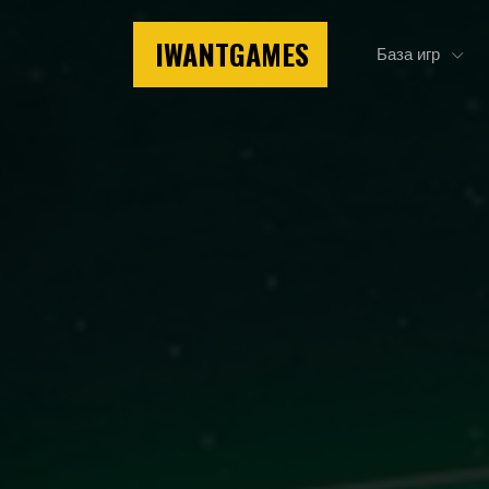
IWANTGAMES
База игр