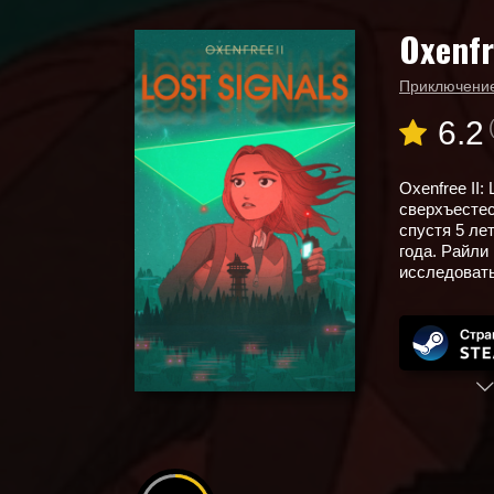
Oxenfr
Главная
Новые игры
Oxenfree 2: Lost Signals
Приключени
6.2
Oxenfree II
сверхъестес
спустя 5 ле
года. Райли
исследовать