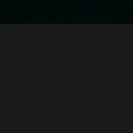
я
Oxenfree 2: Lost
(64-bit OS required)
i5-4570T or AMD
TX 650 1GB or Radeon HD 7750 1GB