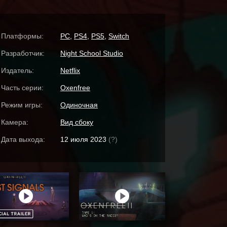
Платформы:
PC
,
PS4
,
PS5
,
Switch
Разработчик:
Night School Studio
Издатель:
Netflix
Часть серии:
Oxenfree
Режим игры:
Одиночная
Камера:
Вид сбоку
Дата выхода:
12 июля 2023
(?)