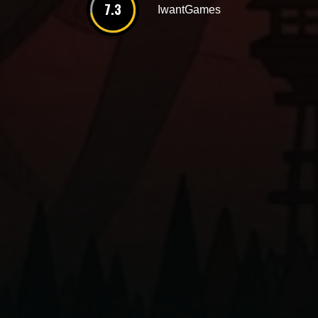
7.3
IwantGames